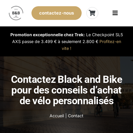
Skip
to
contactez-nous
Toggle
content
Naviga
Vélos de stock
Promotion exceptionnelle chez Trek:
Le Checkpoint SL5
AXS passe de 3.499 € à seulement 2.800 €
Profitez-en
vite !
Leasing
Nos magasins
Contactez Black and Bike
pour des conseils d’achat
Vendre son vélo
de vélo personnalisés
L’expérience B&B
Accueil
Contact
Évènements