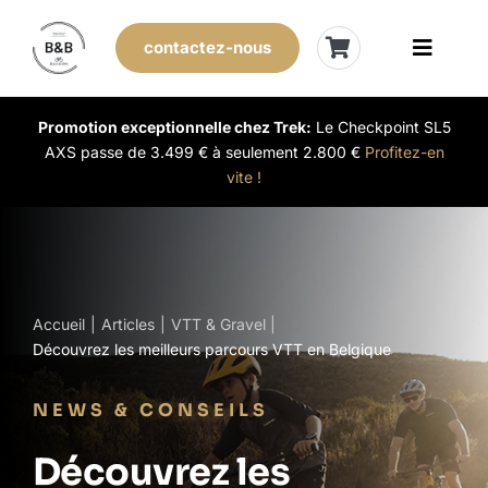
Skip
to
contactez-nous
Toggle
content
Naviga
Vélos de stock
Promotion exceptionnelle chez Trek:
Le Checkpoint SL5
AXS passe de 3.499 € à seulement 2.800 €
Profitez-en
vite !
Leasing
Nos magasins
Vendre son vélo
Accueil
Articles
VTT & Gravel
Découvrez les meilleurs parcours VTT en Belgique
L’expérience B&B
NEWS & CONSEILS
Évènements
Découvrez les