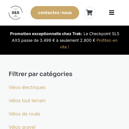
Skip
to
contactez-nous
Toggle
content
Naviga
Vélos de stock
Promotion exceptionnelle chez Trek:
Le Checkpoint SL5
AXS passe de 3.499 € à seulement 2.800 €
Profitez-en
vite !
Leasing
Nos magasins
Filtrer par catégories
Vendre son vélo
Vélos électriques
Vélos tout terrain
L’expérience B&B
Vélos de route
Évènements
Vélos gravel