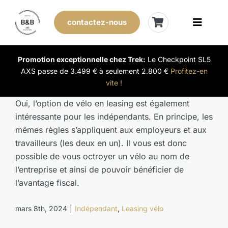
Skip
to
contactez-nous
Toggle
content
Naviga
Vélos de stock
Promotion exceptionnelle chez Trek:
Le Checkpoint SL5
AXS passe de 3.499 € à seulement 2.800 €
Profitez-en
vite !
Leasing
Oui, l’option de vélo en leasing est également
intéressante pour les indépendants. En principe, les
Nos magasins
mêmes règles s’appliquent aux employeurs et aux
travailleurs (les deux en un). Il vous est donc
Vendre son vélo
possible de vous octroyer un vélo au nom de
l’entreprise et ainsi de pouvoir bénéficier de
L’expérience B&B
l’avantage fiscal.
mars 8th, 2024
|
Indépendant
,
Leasing vélo
Évènements