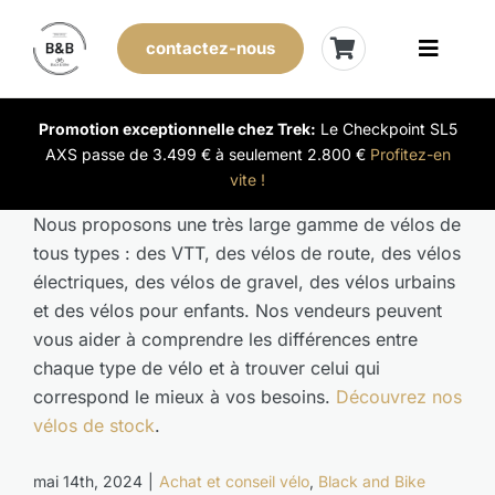
Skip
to
contactez-nous
Toggle
content
Naviga
Vélos de stock
Promotion exceptionnelle chez Trek:
Le Checkpoint SL5
AXS passe de 3.499 € à seulement 2.800 €
Profitez-en
vite !
Leasing
Nous proposons une très large gamme de vélos de
tous types : des VTT, des vélos de route, des vélos
Nos magasins
électriques, des vélos de gravel, des vélos urbains
et des vélos pour enfants. Nos vendeurs peuvent
Vendre son vélo
vous aider à comprendre les différences entre
chaque type de vélo et à trouver celui qui
L’expérience B&B
correspond le mieux à vos besoins.
Découvrez nos
vélos de stock
.
Évènements
mai 14th, 2024
|
Achat et conseil vélo
,
Black and Bike