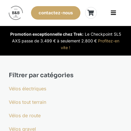
Skip
to
contactez-nous
Toggle
content
Naviga
Vélos de stock
Promotion exceptionnelle chez Trek:
Le Checkpoint SL5
AXS passe de 3.499 € à seulement 2.800 €
Profitez-en
vite !
Leasing
Nos magasins
Filtrer par catégories
Vendre son vélo
Vélos électriques
Vélos tout terrain
L’expérience B&B
Vélos de route
Évènements
Vélos gravel