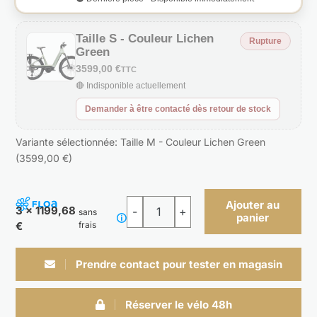
Taille S - Couleur Lichen
Rupture
Green
3599,00 €
TTC
🔴 Indisponible actuellement
Demander à être contacté dès retour de stock
Variante sélectionnée: Taille M - Couleur Lichen Green
(3599,00 €)
Ajouter au
3 x 1199,68
sans
panier
quantité
€
frais
de
Charter+
Prendre contact pour tester en magasin
4
Trail
Réserver le vélo 48h
540