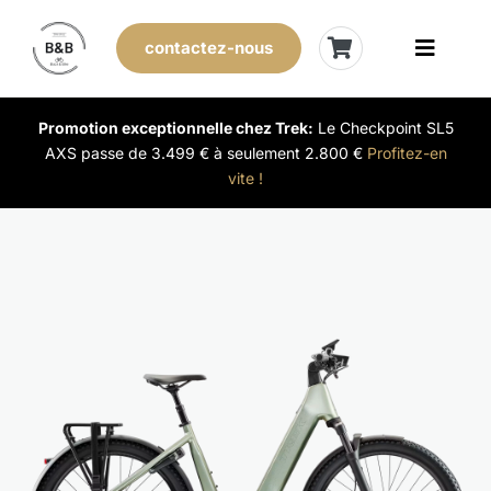
Skip
to
contactez-nous
Toggle
content
Naviga
Vélos de stock
Promotion exceptionnelle chez Trek:
Le Checkpoint SL5
AXS passe de 3.499 € à seulement 2.800 €
Profitez-en
vite !
Leasing
Nos magasins
Vendre son vélo
L’expérience B&B
Évènements