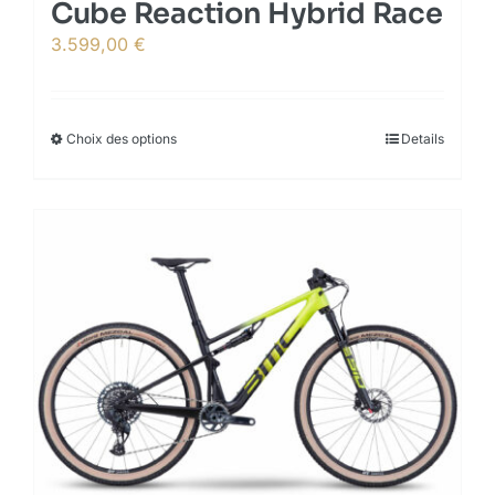
Cube Reaction Hybrid Race
3.599,00
€
Choix des options
This
Details
product
has
multiple
variants.
The
options
may
be
chosen
on
the
product