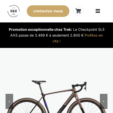
Skip
to
contactez-nous
Toggle
content
Naviga
Vélos de stock
Promotion exceptionnelle chez Trek:
Le Checkpoint SL5
AXS passe de 3.499 € à seulement 2.800 €
Profitez-en
vite !
Leasing
Nos magasins
Vendre son vélo
L’expérience B&B
Évènements