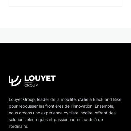
product
has
multiple
variants.
The
options
may
be
chosen
on
the
product
page
Louyet Group, leader de la mobilité, s’allie à Black and Bike
pour repousser les frontières de l’innovation. Ensemble,
nous créons une expérience cycliste inédite, offrant des
solutions électriques et passionnantes au-delà de
l’ordinaire.