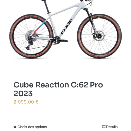
variants.
The
options
may
be
chosen
on
the
product
page
Cube Reaction C:62 Pro
2023
2.099,00
€
Choix des options
This
Details