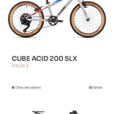
may
be
chosen
on
the
product
page
CUBE ACID 200 SLX
619,00
€
Choix des options
This
Details
product
has
multiple