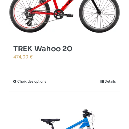
TREK Wahoo 20
474,00
€
Choix des options
This
Details
product
has
multiple
variants.
The
options