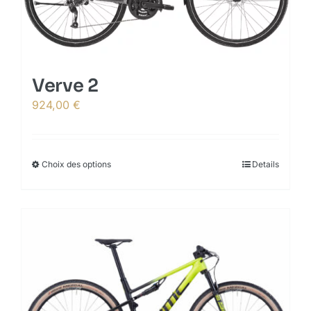
Verve 2
924,00
€
Choix des options
This
Details
product
has
multiple
variants.
The
options
may
be