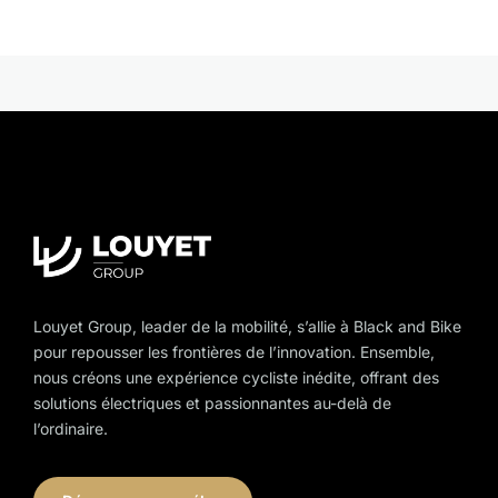
multiple
variants.
The
options
may
be
chosen
on
the
product
page
Louyet Group, leader de la mobilité, s’allie à Black and Bike
pour repousser les frontières de l’innovation. Ensemble,
nous créons une expérience cycliste inédite, offrant des
solutions électriques et passionnantes au-delà de
l’ordinaire.