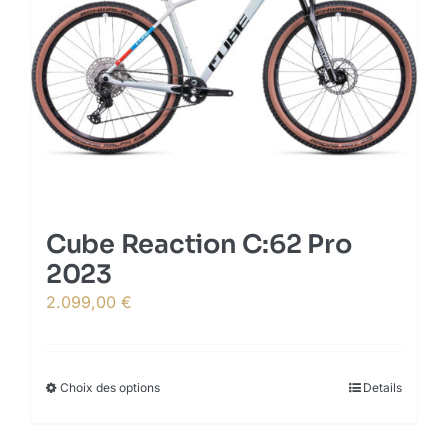
options
may
be
chosen
on
the
product
page
Cube Reaction C:62 Pro
2023
2.099,00
€
Choix des options
This
Details
product
has