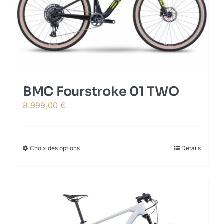
chosen
on
the
product
page
BMC Fourstroke 01 TWO
8.999,00
€
Choix des options
This
Details
product
has
multiple
variants.
The