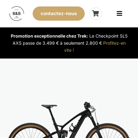
Skip
to
contactez-nous
Toggle
content
Naviga
Vélos de stock
Promotion exceptionnelle chez Trek:
Le Checkpoint SL5
AXS passe de 3.499 € à seulement 2.800 €
Profitez-en
vite !
Leasing
Nos magasins
Vendre son vélo
L’expérience B&B
Évènements