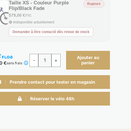
Taille XS - Couleur Purple
Rupture
Flip/Black Fade
579,00 €
TTC
🔴 Indisponible actuellement
Demander à être contacté dès retour de stock
Ajouter au
panier
0 €
quantité
sans frais
de
Marlin
Prendre contact pour tester en magasin
4
gén.
Réserver le vélo 48h
3