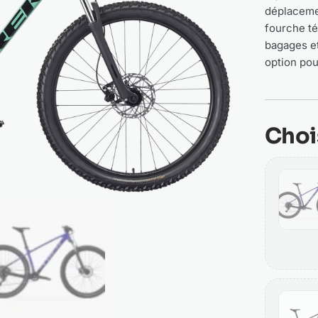
déplacemen
fourche té
bagages et
option pour
Choi