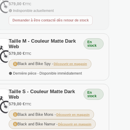
579,00 €
TTC
🔴 Indisponible actuellement
Demander à être contacté dès retour de stock
Taille M - Couleur Matte Dark
En
stock
Web
579,00 €
TTC
Black and Bike Spy
-
1
Découvrir en magasin
🟠 Dernière pièce - Disponible immédiatement
Taille S - Couleur Matte Dark
En
stock
Web
579,00 €
TTC
Black and Bike Mons
-
1
Découvrir en magasin
Black and Bike Namur
-
1
Découvrir en magasin