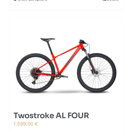
product
has
multiple
variants.
The
options
may
be
chosen
on
the
product
page
Twostroke AL FOUR
1.599,00
€