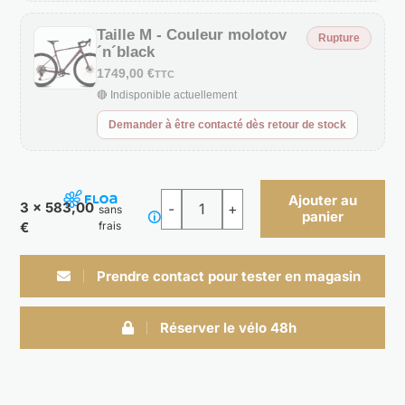
Taille M - Couleur molotov
Rupture
´n´black
1749,00 €
TTC
🔴 Indisponible actuellement
Demander à être contacté dès retour de stock
Ajouter au
3 x 583,00
sans
panier
quantité
€
frais
de
NUROAD
Prendre contact pour tester en magasin
SLX
Réserver le vélo 48h