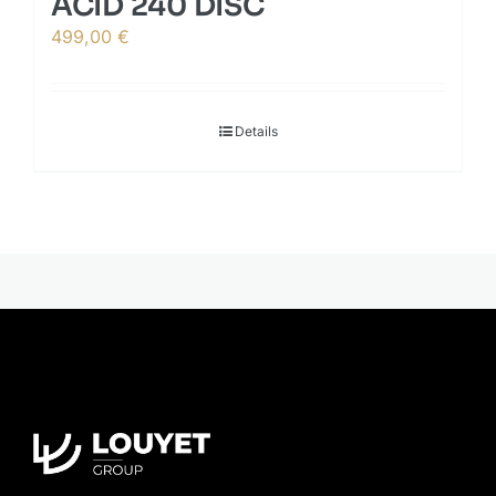
ACID 240 DISC
499,00
€
Details