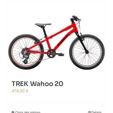
TREK Wahoo 20
474,00
€
Choix des options
This
Details