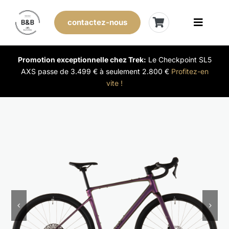
Skip
to
contactez-nous
Toggle
content
Naviga
Vélos de stock
Promotion exceptionnelle chez Trek:
Le Checkpoint SL5
AXS passe de 3.499 € à seulement 2.800 €
Profitez-en
vite !
Leasing
Nos magasins
Vendre son vélo
L’expérience B&B
Évènements