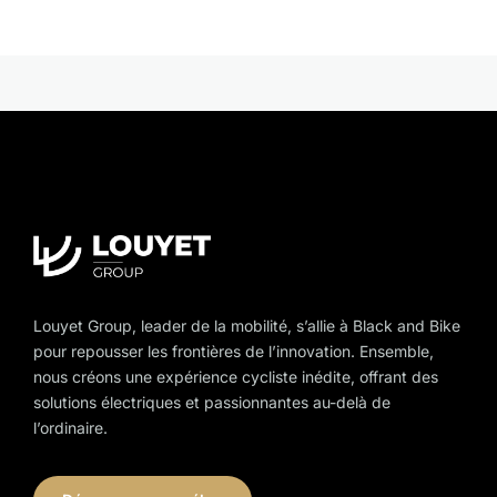
multiple
variants.
The
options
may
be
chosen
on
the
product
page
Louyet Group, leader de la mobilité, s’allie à Black and Bike
pour repousser les frontières de l’innovation. Ensemble,
nous créons une expérience cycliste inédite, offrant des
solutions électriques et passionnantes au-delà de
l’ordinaire.