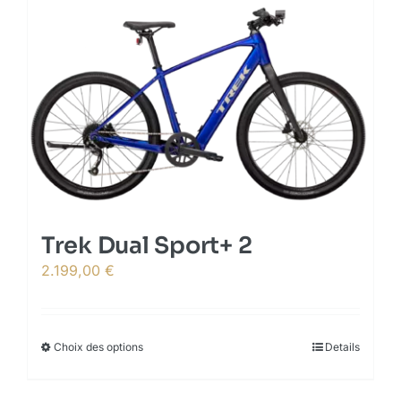
The
options
may
be
chosen
on
the
product
page
Trek Dual Sport+ 2
2.199,00
€
Choix des options
This
Details
product
has