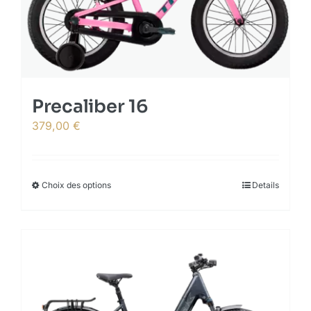
Precaliber 16
379,00
€
Choix des options
This
Details
product
has
multiple
variants.
The
options