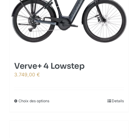
may
be
chosen
on
the
product
page
Verve+ 4 Lowstep
3.749,00
€
Choix des options
This
Details
product
has
multiple
variants.