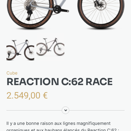
Actualités
À propos
Cube
REACTION C:62 RACE
2.549,00
€
Il y a une bonne raison aux lignes magnifiquement
organiques et aux haubans élancés du Reaction C:62 :