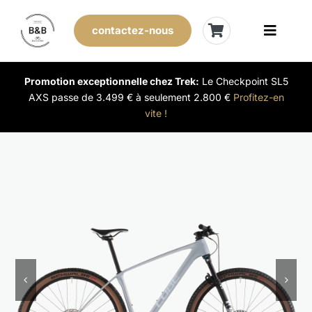
Skip
to
contactez-nous
Toggle
content
Naviga
Vélos de stock
Promotion exceptionnelle chez Trek:
Le Checkpoint SL5
AXS passe de 3.499 € à seulement 2.800 €
Profitez-en
vite !
Leasing
Nos magasins
Vendre son vélo
L’expérience B&B
Évènements