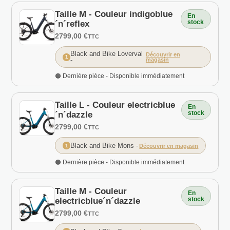
Taille M - Couleur indigoblue
En
stock
´n´reflex
2799,00 €
TTC
Black and Bike Loverval
Découvrir en
1
-
magasin
🟠 Dernière pièce - Disponible immédiatement
Taille L - Couleur electricblue
En
stock
´n´dazzle
2799,00 €
TTC
Black and Bike Mons
-
1
Découvrir en magasin
🟠 Dernière pièce - Disponible immédiatement
Taille M - Couleur
En
stock
electricblue´n´dazzle
2799,00 €
TTC