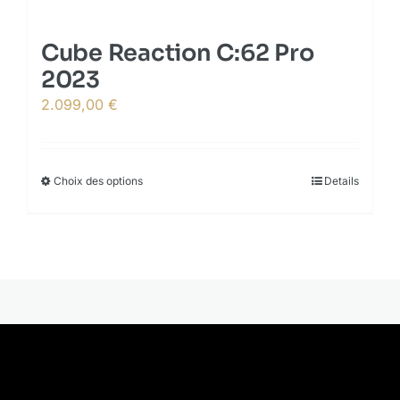
page
Cube Reaction C:62 Pro
2023
2.099,00
€
Choix des options
This
Details
product
has
multiple
variants.
The
options
may
be
chosen