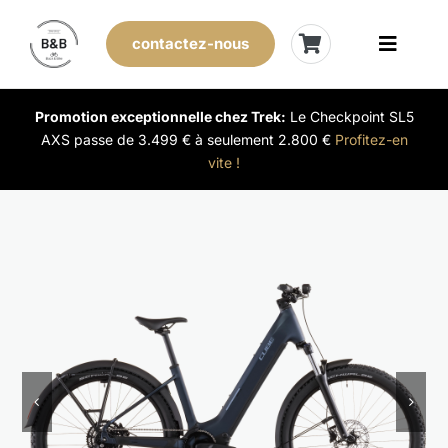
Skip
to
contactez-nous
Toggle
content
Naviga
Vélos de stock
Promotion exceptionnelle chez Trek:
Le Checkpoint SL5
AXS passe de 3.499 € à seulement 2.800 €
Profitez-en
vite !
Leasing
Nos magasins
Vendre son vélo
L’expérience B&B
Évènements