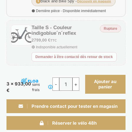
Black and Bike Spy
-
1
Découvrir en magasin
🟠 Dernière pièce - Disponible immédiatement
Taille S - Couleur
Rupture
indigoblue´n´reflex
2799,00 €
TTC
🔴 Indisponible actuellement
Demander à être contacté dès retour de stock
Ajouter au
3 x 933,00
sans
panier
quantité
€
frais
de
REACTION
Prendre contact pour tester en magasin
HYBRID
PERFORMANCE
Réserver le vélo 48h
600