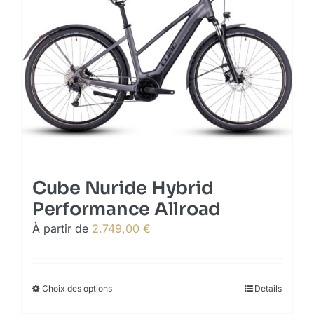
Cube Nuride Hybrid
Performance Allroad
À partir de
2.749,00
€
Choix des options
This
Details
product