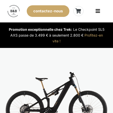
Skip
to
contactez-nous
Toggle
content
Naviga
Vélos de stock
Promotion exceptionnelle chez Trek:
Le Checkpoint SL5
AXS passe de 3.499 € à seulement 2.800 €
Profitez-en
vite !
Leasing
Nos magasins
Vendre son vélo
L’expérience B&B
Évènements