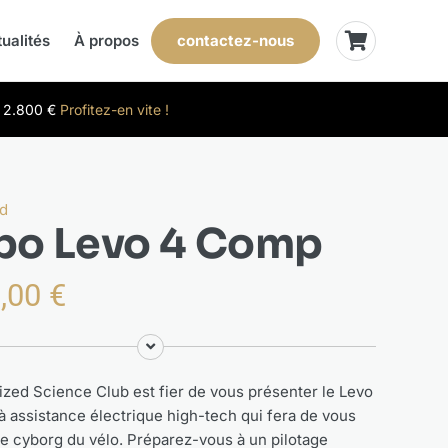
contactez-nous
ualités
À propos
t 2.800 €
Profitez-en vite !
ed
bo Levo 4 Comp
9,00
€
ized Science Club est fier de vous présenter le Levo
à assistance électrique high-tech qui fera de vous
le cyborg du vélo. Préparez-vous à un pilotage