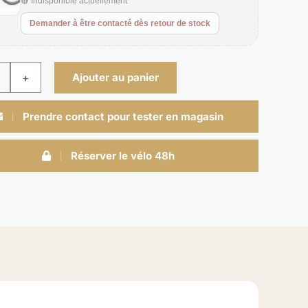
🔴 Indisponible actuellement
Demander à être contacté dès retour de stock
Ajouter au panier
uantité
de
Prendre contact pour tester en magasin
urbo
evo
Réserver le vélo 48h
4
Comp