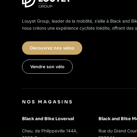
chosen
on
the
Louyet Group, leader de la mobilité, s’allie à Black and Bi
product
nous créons une expérience cycliste inédite, offrant des s
page
Découvrez nos vélos
Vendre son vélo
NOS MAGASINS
Black and Bike Loverval
Black and Bike M
Chau. de Philippeville 144A,
Rue du Grand Coura