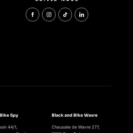
chosen
on
the
product
page
 Bike Spy
Black and Bike Wavre
sin 44/1,
Chaussée de Wavre 277,