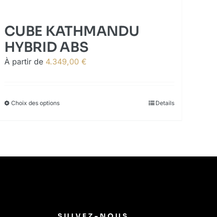
CUBE KATHMANDU
HYBRID ABS
À partir de
4.349,00
€
Choix des options
This
Details
product
has
multiple
variants.
The
options
may
be
SUIVEZ-NOUS