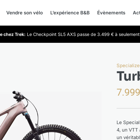
Vendre son vélo
L’expérience B&B
Évènements
Act
e chez Trek:
Le Checkpoint SL5 AXS passe de 3.499 € à seulemen
Specializ
Tur
7.99
Le Special
4, un VTT 
un véritab