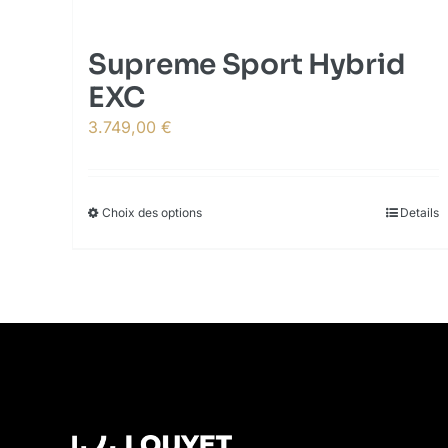
Supreme Sport Hybrid
EXC
3.749,00
€
Choix des options
This
Details
product
has
multiple
variants.
The
options
may
be