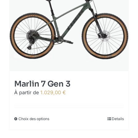
The
options
may
be
chosen
on
the
product
page
Marlin 7 Gen 3
À partir de
1.029,00
€
Choix des options
This
Details
product
has