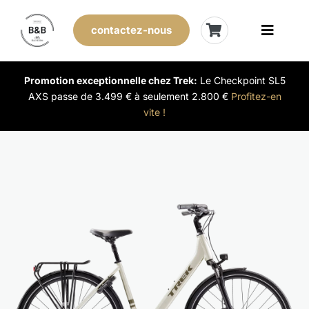
Skip
to
contactez-nous
Toggle
content
Naviga
Vélos de stock
Promotion exceptionnelle chez Trek:
Le Checkpoint SL5
AXS passe de 3.499 € à seulement 2.800 €
Profitez-en
vite !
Leasing
Nos magasins
Vendre son vélo
L’expérience B&B
Évènements