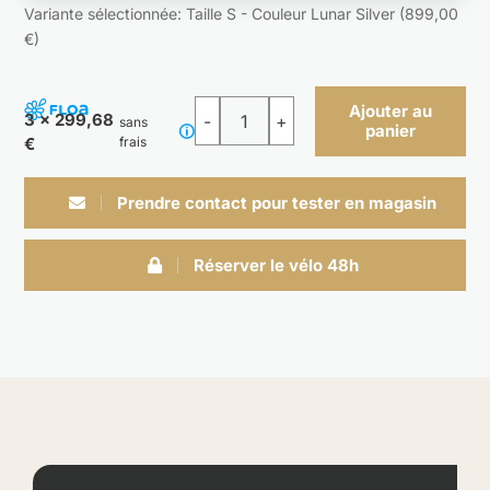
Variante sélectionnée: Taille S - Couleur Lunar Silver (899,00
€)
Ajouter au
3 x 299,68
sans
panier
quantité
€
frais
de
Verve
Prendre contact pour tester en magasin
Lowstep
Equipped
Réserver le vélo 48h