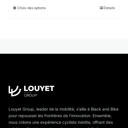
Choix des options
This
Details
product
has
multiple
variants.
The
options
may
be
chosen
on
the
product
page
Louyet Group, leader de la mobilité, s’allie à Black and Bike
pour repousser les frontières de l’innovation. Ensemble,
nous créons une expérience cycliste inédite, offrant des