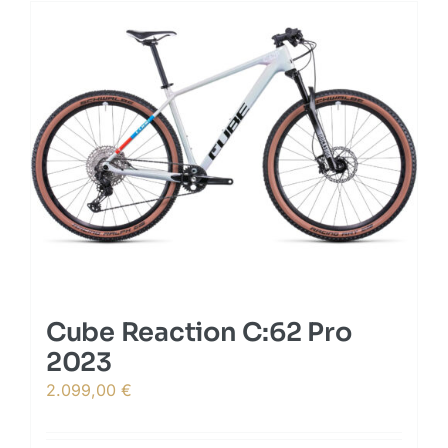
multiple
variants.
The
options
may
be
chosen
on
the
product
page
Cube Reaction C:62 Pro
2023
2.099,00
€