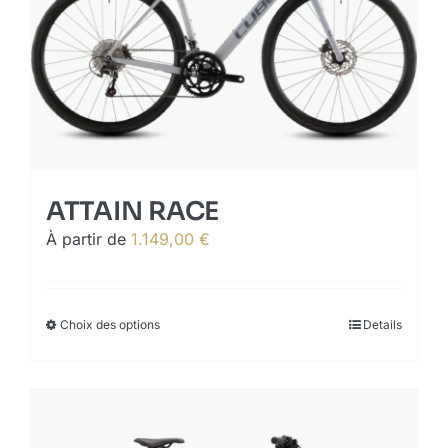
ATTAIN RACE
À partir de
1.149,00
€
Choix des options
This
Details
product
has
multiple
variants.