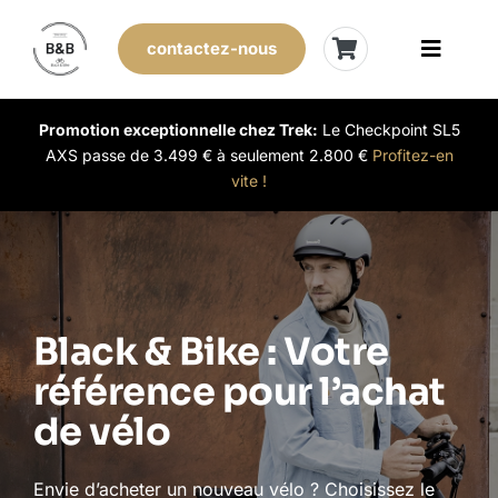
Skip
to
contactez-nous
Toggle
content
Naviga
Vélos de stock
Promotion exceptionnelle chez Trek:
Le Checkpoint SL5
AXS passe de 3.499 € à seulement 2.800 €
Profitez-en
vite !
Leasing
Nos magasins
Vendre son vélo
Black & Bike : Votre
référence pour l’achat
L’expérience B&B
de vélo
Évènements
Envie d’acheter un nouveau vélo ? Choisissez le