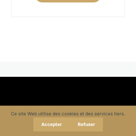
Ce site Web utilise des cookies et des services tiers.
Accepter
Refuser
Louyet Group, leader de la mobilité, s’allie à Black and Bike