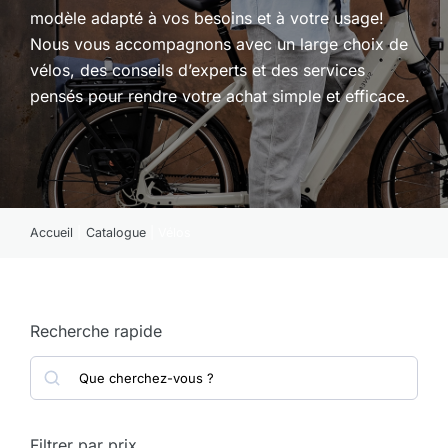
modèle adapté à vos besoins et à votre usage!
Actualités
Nous vous accompagnons avec un large choix de
vélos, des conseils d’experts et des services
À propos
pensés pour rendre votre achat simple et efficace.
Accueil
Catalogue
Vélos
Recherche rapide
Search
Filtrer par prix