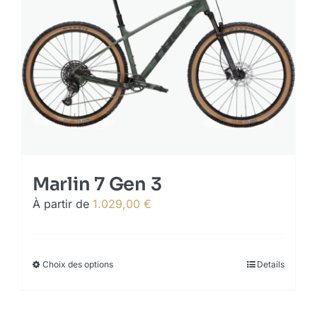
options
may
be
chosen
on
the
product
page
Marlin 7 Gen 3
À partir de
1.029,00
€
Choix des options
This
Details
product
has