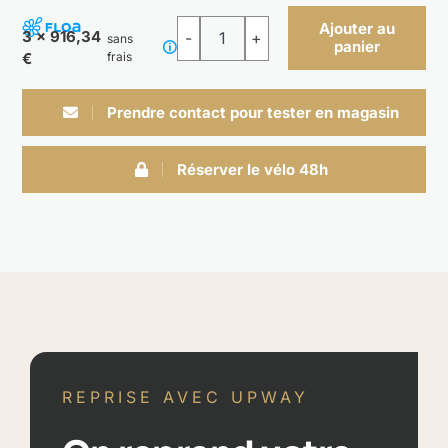
Ajouter au
3 x 916,34
sans
panier
quantité
€
frais
de
Cube
Prendre contact pour tester en magasin
Nuride
Hybrid
Réserver le vélo 48h
Performance
Allroad
REPRISE AVEC UPWAY