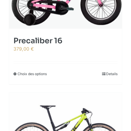
Precaliber 16
379,00
€
Choix des options
This
Details
product
has
multiple
variants.
The
options
may