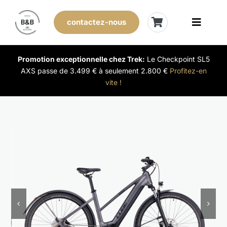
Skip
to
contactez-nous
Toggle
content
Naviga
Vélos de stock
Promotion exceptionnelle chez Trek:
Le Checkpoint SL5
AXS passe de 3.499 € à seulement 2.800 €
Profitez-en
vite !
Leasing
Nos magasins
Vendre son vélo
L’expérience B&B
Évènements