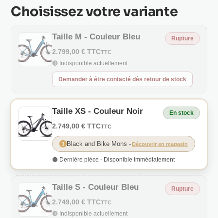
Choisissez votre variante
Taille M - Couleur Bleu
Rupture
2.799,00 € TTC
TTC
🔴 Indisponible actuellement
Demander à être contacté dès retour de stock
Taille XS - Couleur Noir
En stock
2.749,00 € TTC
TTC
Black and Bike Mons
-
1
Découvrir en magasin
🟠 Dernière pièce - Disponible immédiatement
Taille S - Couleur Bleu
Rupture
2.749,00 € TTC
TTC
🔴 Indisponible actuellement