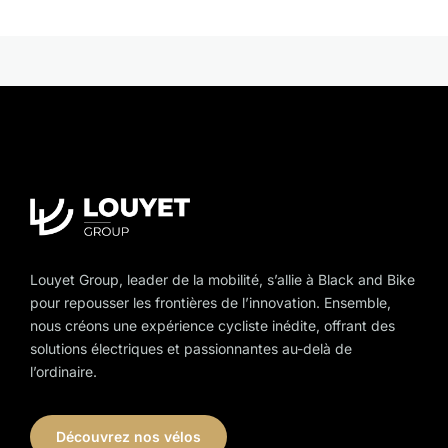
multiple
variants.
The
options
may
be
chosen
on
the
product
page
Louyet Group, leader de la mobilité, s’allie à Black and Bike
pour repousser les frontières de l’innovation. Ensemble,
nous créons une expérience cycliste inédite, offrant des
solutions électriques et passionnantes au-delà de
l’ordinaire.
Découvrez nos vélos