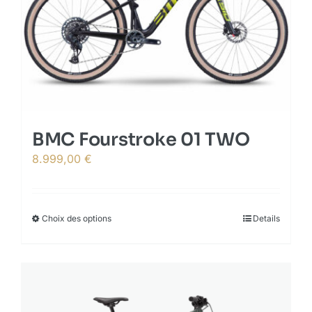
be
chosen
on
the
product
page
BMC Fourstroke 01 TWO
8.999,00
€
Choix des options
This
Details
product
has
multiple
variants.
The