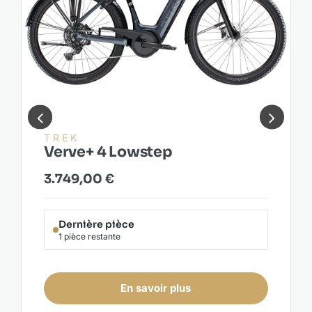
1
2
3
TREK
FX+ 2 LT Midstep
2.299,00
€
Dernière pièce
1 pièce restante
En savoir plus