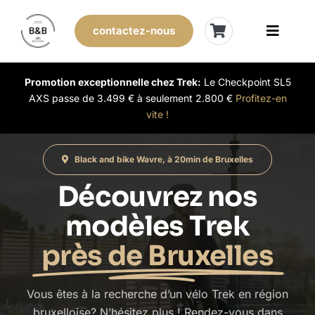
Skip
to
contactez-nous
Toggle
content
Naviga
Vélos de stock
Promotion exceptionnelle chez Trek:
Le Checkpoint SL5
AXS passe de 3.499 € à seulement 2.800 €
Profitez-en
vite !
Leasing
Black and bike Wavre, à 20min de Bruxelles
Nos magasins
Découvrez nos
Vendre son vélo
modèles Trek
près de Bruxelles
L’expérience B&B
Vous êtes à la recherche d’un vélo Trek en région
Évènements
bruxelloise? N’hésitez plus ! Rendez-vous dans